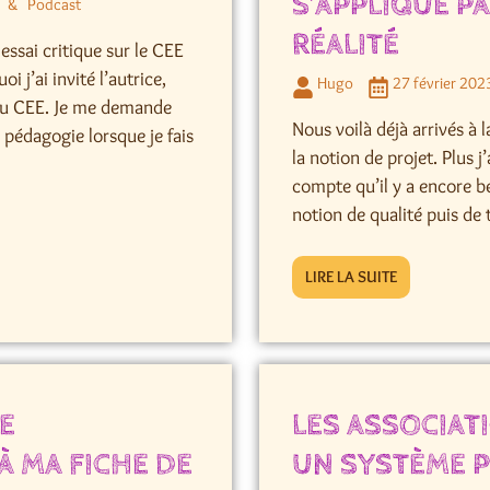
S’APPLIQUE P
n
Podcast
RÉALITÉ
essai critique sur le CEE
 j’ai invité l’autrice,
Hugo
27 février 202
 du CEE. Je me demande
Nous voilà déjà arrivés à l
e pédagogie lorsque je fais
la notion de projet. Plus j
compte qu’il y a encore be
notion de qualité puis de t
LIRE LA SUITE
NE
LES ASSOCIATI
 MA FICHE DE
UN SYSTÈME P