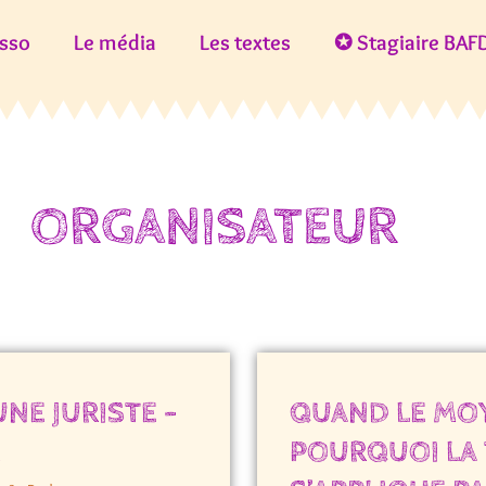
asso
Le média
Les textes
✪ Stagiaire BAFD
ORGANISATEUR
UNE JURISTE –
QUAND LE MOY
R
POURQUOI LA 