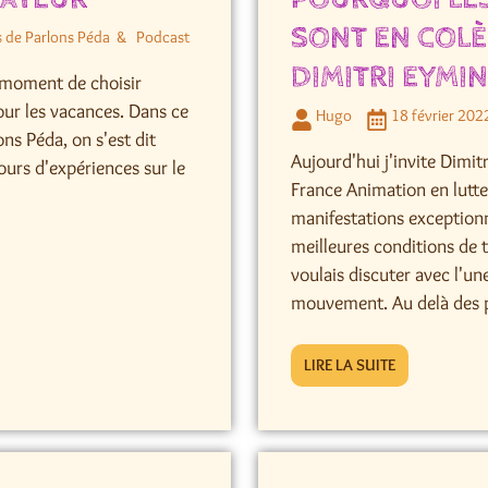
SONT EN COLÈR
s de Parlons Péda
Podcast
DIMITRI EYMIN
e moment de choisir
pour les vacances. Dans ce
Hugo
18 février 202
ns Péda, on s'est dit
Aujourd'hui j'invite Dimi
ours d'expériences sur le
France Animation en lutt
.
manifestations exceptionn
meilleures conditions de t
voulais discuter avec l'un
mouvement. Au delà des p
LIRE LA SUITE