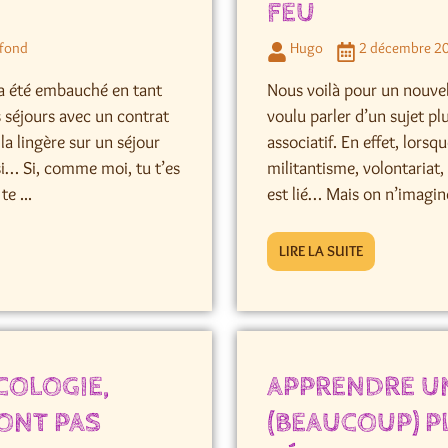
FEU
 fond
Hugo
2 décembre 2
n a été embauché en tant
Nous voilà pour un nouvel
s séjours avec un contrat
voulu parler d’un sujet pl
la lingère sur un séjour
associatif. En effet, lorsq
i… Si, comme moi, tu t’es
militantisme, volontariat, 
e ...
est lié… Mais on n’imagine
LIRE LA SUITE
COLOGIE,
APPRENDRE U
FONT PAS
(BEAUCOUP) P