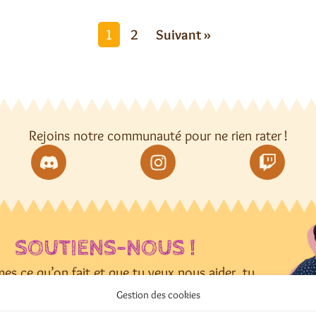
1
2
Suivant »
Rejoins notre communauté pour ne rien rater !
SOUTIENS-NOUS !
mes ce qu’on fait et que tu veux nous aider, tu
peux nous soutenir en faisant un don :
Gestion des cookies