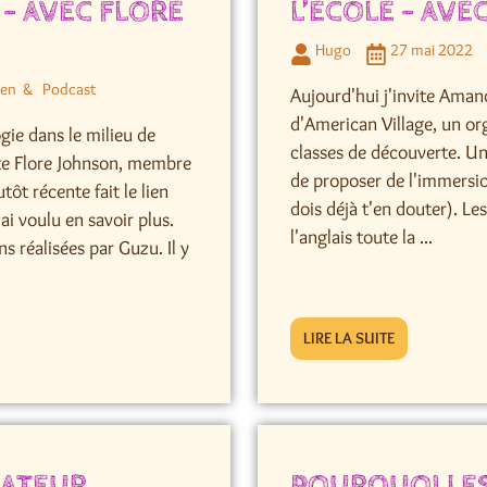
– AVEC FLORE
L’ÉCOLE – AV
Hugo
27 mai 2022
ien
Podcast
Aujourd'hui j'invite Aman
d'American Village, un or
gie dans le milieu de
classes de découverte. Une
vite Flore Johnson, membre
de proposer de l'immersi
tôt récente fait le lien
dois déjà t'en douter). L
ai voulu en savoir plus.
l'anglais toute la ...
s réalisées par Guzu. Il y
LIRE LA SUITE
SATEUR
POURQUOI LES