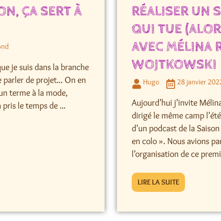
ON, ÇA SERT À
RÉALISER UN 
QUI TUE (ALORS
AVEC MÉLINA 
fond
WOJTKOWSKI
que je suis dans la branche
 parler de projet... On en
Hugo
28 janvier 20
un terme à la mode,
Aujourd’hui j’invite Mélin
 pris le temps de ...
dirigé le même camp l’été d
d’un podcast de la Saison 
en colo ». Nous avions par
l’organisation de ce premier
LIRE LA SUITE